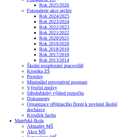
Rok 2025⁄2026
Fotogalerie akce archiv
Rok 2024⁄2025
Rok 2023⁄2024
Rok 2022⁄2023
Rok 2021⁄2022
Rok 2020⁄2021
Rok 2019⁄2020
Rok 2018⁄2019
Rok 2017⁄2018
Rok 2013⁄2014
Školní poradenské pracoviště
Kronika ZŠ
Projekty
Minimální preventivní program
Výroční zprávy
Střednědobý výhled rozpočtu
Dokumenty
Organizace přijímacího řízení k povinné školní
docházce
Kroužek šachu
Mateřská škola
Aktuality MŠ
Akce MŠ