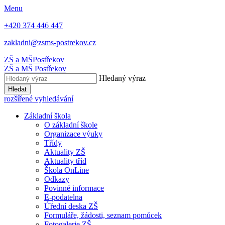
Menu
+420 374 446 447
zakladni@zsms-postrekov.cz
ZŠ a MŠ
Postřekov
ZŠ a MŠ
Postřekov
Hledaný výraz
Hledat
rozšířené vyhledávání
Základní škola
O základní škole
Organizace výuky
Třídy
Aktuality ZŠ
Aktuality tříd
Škola OnLine
Odkazy
Povinné informace
E-podatelna
Úřední deska ZŠ
Formuláře, žádosti, seznam pomůcek
Fotogalerie ZŠ