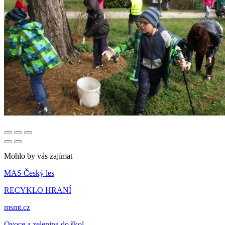
Mohlo by vás zajímat
MAS Český les
RECYKLO HRANÍ
msmt.cz
Ovoce a zelenina do škol