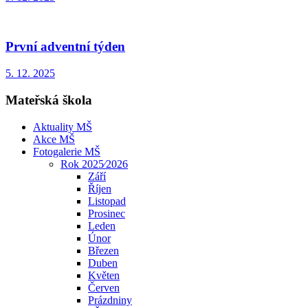
První adventní týden
5. 12. 2025
Mateřská škola
Aktuality MŠ
Akce MŠ
Fotogalerie MŠ
Rok 2025⁄2026
Září
Říjen
Listopad
Prosinec
Leden
Únor
Březen
Duben
Květen
Červen
Prázdniny