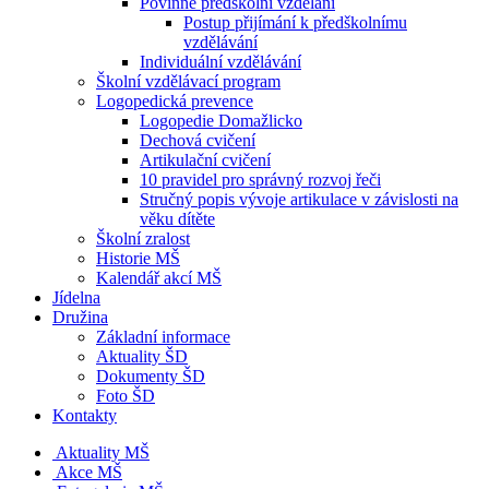
Povinné předškolní vzdělání
Postup přijímání k předškolnímu
vzdělávání
Individuální vzdělávání
Školní vzdělávací program
Logopedická prevence
Logopedie Domažlicko
Dechová cvičení
Artikulační cvičení
10 pravidel pro správný rozvoj řeči
Stručný popis vývoje artikulace v závislosti na
věku dítěte
Školní zralost
Historie MŠ
Kalendář akcí MŠ
Jídelna
Družina
Základní informace
Aktuality ŠD
Dokumenty ŠD
Foto ŠD
Kontakty
Aktuality MŠ
Akce MŠ