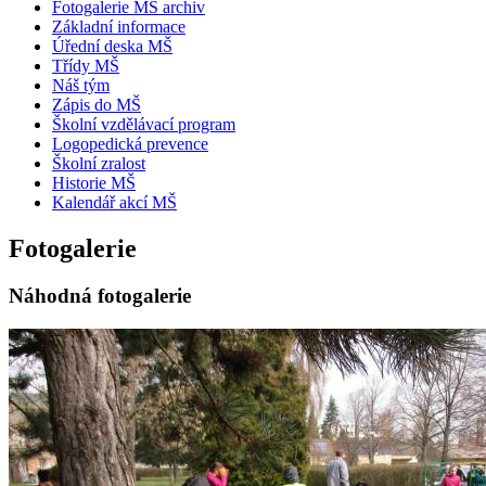
Fotogalerie MŠ archiv
Základní informace
Úřední deska MŠ
Třídy MŠ
Náš tým
Zápis do MŠ
Školní vzdělávací program
Logopedická prevence
Školní zralost
Historie MŠ
Kalendář akcí MŠ
Fotogalerie
Náhodná fotogalerie