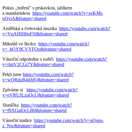
Pokus ,,hoření" s prskavkou, jablkem
a mandarinkou
https://youtube.com/watch?v=xeKMi-
oQyiA&feature=shared
Andělská a čertovská muzika
https://youtube.com/watch?
v=VqAHHl6oFSI&feature=shared
Mikuláš ve školce
https://youtube.com/watch?
v=_hOY9CVYFOo&feature=shared
Vánoční odpoledne s rodiči
https://youtube.com/watch?
v=rlptV2CGt7Y&feature=shared
Pekli jsme
https://youtube.com/watch?
v=wQRdzB4dJdQ&feature=shared
Zpíváme si
https://youtube.com/watch?
v=eVRUJLzqOcU&feature=shared
Sluníčka
https://youtube.com/watch?
v=f9AGatOcLB0&feature=shared
Vánoční tradice
https://youtube.com/watch?v=qQnru-
z_Nsc&feature=shared