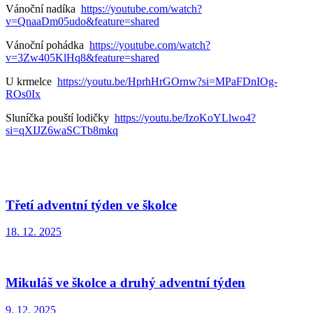
Vánoční nadíka
https://youtube.com/watch?
v=QnaaDm05udo&feature=shared
Vánoční pohádka
https://youtube.com/watch?
v=3Zw405KlHq8&feature=shared
U krmelce
https://youtu.be/HprhHrGOrnw?si=MPaFDnIOg-
ROs0Ix
Sluníčka pouští lodičky
https://youtu.be/IzoKoYLlwo4?
si=qXIJZ6waSCTb8mkq
Třetí adventní týden ve školce
18. 12. 2025
Mikuláš ve školce a druhý adventní týden
9. 12. 2025