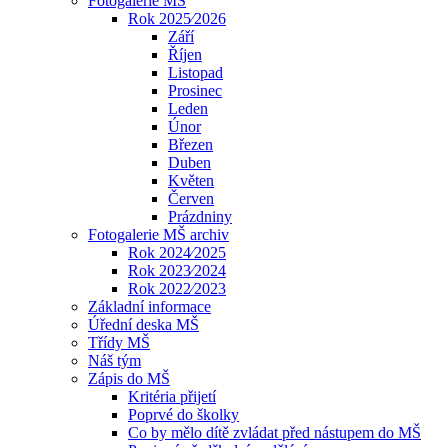
Fotogalerie MŠ
Rok 2025⁄2026
Září
Říjen
Listopad
Prosinec
Leden
Únor
Březen
Duben
Květen
Červen
Prázdniny
Fotogalerie MŠ archiv
Rok 2024⁄2025
Rok 2023⁄2024
Rok 2022⁄2023
Základní informace
Úřední deska MŠ
Třídy MŠ
Náš tým
Zápis do MŠ
Kritéria přijetí
Poprvé do školky
Co by mělo dítě zvládat před nástupem do MŠ