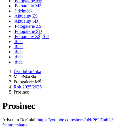
Fotogalerie MŠ
Fotoarchiv MŠ
Jídelníček
Aktuality ZŠ
Aktuality ŠD
Fotogalerie ZŠ
Fotogalerie ŠD
Fotoarchiv ZŠ, ŠD
třída
třída
třída
třída
třída
Úvodní stránka
Mateřská škola
Fotogalerie MŠ
Rok 2025/2026
Prosinec
Prosinec
Advent u Beránků
https://youtube.com/shorts/uNtP6LTmhIs?
feature=shared