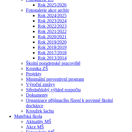
Rok 2025⁄2026
Fotogalerie akce archiv
Rok 2024⁄2025
Rok 2023⁄2024
Rok 2022⁄2023
Rok 2021⁄2022
Rok 2020⁄2021
Rok 2019⁄2020
Rok 2018⁄2019
Rok 2017⁄2018
Rok 2013⁄2014
Školní poradenské pracoviště
Kronika ZŠ
Projekty
Minimální preventivní program
Výroční zprávy
Střednědobý výhled rozpočtu
Dokumenty
Organizace přijímacího řízení k povinné školní
docházce
Kroužek šachu
Mateřská škola
Aktuality MŠ
Akce MŠ