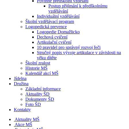
Povinné předškolní vzdělání
Postup přijímání k předškolnímu
vzdělávání
Individuální vzdělávání
Školní vzdělávací program
Logopedická prevence
Logopedie Domažlicko
Dechová cvičení
Artikulační cvičení
10 pravidel pro správný rozvoj řeči
Stručný popis vývoje artikulace v závislosti na
věku dítěte
Školní zralost
Historie MŠ
Kalendář akcí MŠ
Jídelna
Družina
Základní informace
Aktuality ŠD
Dokumenty ŠD
Foto ŠD
Kontakty
Aktuality MŠ
Akce MŠ