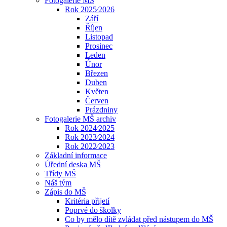
Fotogalerie MŠ
Rok 2025⁄2026
Září
Říjen
Listopad
Prosinec
Leden
Únor
Březen
Duben
Květen
Červen
Prázdniny
Fotogalerie MŠ archiv
Rok 2024⁄2025
Rok 2023⁄2024
Rok 2022⁄2023
Základní informace
Úřední deska MŠ
Třídy MŠ
Náš tým
Zápis do MŠ
Kritéria přijetí
Poprvé do školky
Co by mělo dítě zvládat před nástupem do MŠ