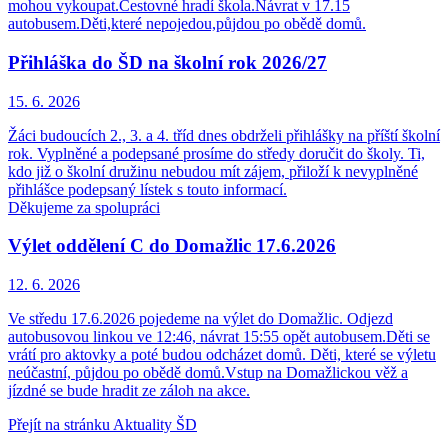
mohou vykoupat.Cestovné hradí škola.Návrat v 17.15
autobusem.Děti,které nepojedou,půjdou po obědě domů.
Přihláška do ŠD na školní rok 2026/27
15. 6.
2026
Žáci budoucích 2., 3. a 4. tříd dnes obdrželi přihlášky na příští školní
rok. Vyplněné a podepsané prosíme do středy doručit do školy. Ti,
kdo již o školní družinu nebudou mít zájem, přiloží k nevyplněné
přihlášce podepsaný lístek s touto informací.
Děkujeme za spolupráci
Výlet oddělení C do Domažlic 17.6.2026
12. 6.
2026
Ve středu 17.6.2026 pojedeme na výlet do Domažlic. Odjezd
autobusovou linkou ve 12:46, návrat 15:55 opět autobusem.Děti se
vrátí pro aktovky a poté budou odcházet domů. Děti, které se výletu
neúčastní, půjdou po obědě domů.Vstup na Domažlickou věž a
jízdné se bude hradit ze záloh na akce.
Přejít na stránku Aktuality ŠD