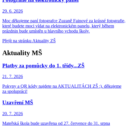
29. 6.
2026
Moc děkujeme paní fotografce Zuzaně Fainové za krásné fotografie,
které budete moci vídat na elektronickém panelu, který během
prázdnin bude umístěn u hlavního vchodu školy.
Přejít na stránku Aktuality ZŠ
Aktuality MŠ
Platby za pomůcky do 1. třídy...ZŠ
21. 7.
2026
Pokyny a QR kódy najdete na AKTUALITÁCH ZŠ :). děkujeme
za spolupráci!
Uzavření MŠ
20. 7.
2026
Mateřská škola bude uzavřena od 27. července do 31. srpna