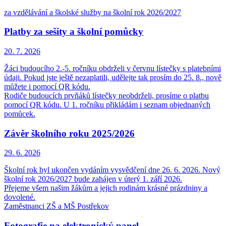
za vzdělávání a školské služby na školní rok 2026/2027
Platby za sešity a školní pomůcky
20. 7.
2026
Žáci budoucího 2.-5. ročníku obdrželi v červnu lístečky s platebními
údaji. Pokud jste ještě nezaplatili, udělejte tak prosím do 25. 8., nově
můžete i pomocí QR kódu.
Rodiče budoucích prvňáků lístečky neobdrželi, prosíme o platbu
pomocí QR kódu. U 1. ročníku přikládám i seznam objednaných
pomůcek.
Závěr školního roku 2025/2026
29. 6.
2026
Školní rok byl ukončen vydáním vysvědčení dne 26. 6. 2026. Nový
školní rok 2026/2027 bude zahájen v úterý 1. září 2026.
Přejeme všem našim žákům a jejich rodinám krásné prázdniny a
dovolené.
Zaměstnanci ZŠ a MŠ Postřekov
Fotografie na elektronický panel