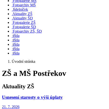
Fotogalerie MŠ
Fotoarchiv MŠ
Jídelníček
Aktuality ZŠ
Aktuality ŠD
Fotogalerie ZŠ
Fotogalerie ŠD
Fotoarchiv ZŠ, ŠD
třída
třída
třída
třída
třída
Úvodní stránka
ZŠ a MŠ Postřekov
Aktuality ZŠ
Usnesení starosty o výši úplaty
21. 7.
2026