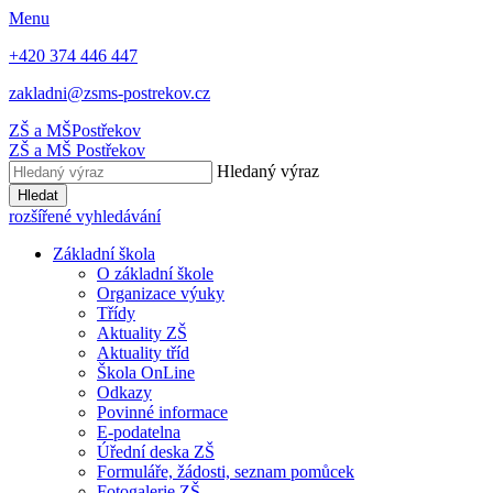
Menu
+420 374 446 447
zakladni@zsms-postrekov.cz
ZŠ a MŠ
Postřekov
ZŠ a MŠ
Postřekov
Hledaný výraz
Hledat
rozšířené vyhledávání
Základní škola
O základní škole
Organizace výuky
Třídy
Aktuality ZŠ
Aktuality tříd
Škola OnLine
Odkazy
Povinné informace
E-podatelna
Úřední deska ZŠ
Formuláře, žádosti, seznam pomůcek
Fotogalerie ZŠ