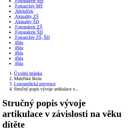
Fotogalerie MŠ
Fotoarchiv MŠ
Jídelníček
Aktuality ZŠ
Aktuality ŠD
Fotogalerie ZŠ
Fotogalerie ŠD
Fotoarchiv ZŠ, ŠD
třída
třída
třída
třída
třída
Úvodní stránka
Mateřská škola
Logopedická prevence
Stručný popis vývoje artikulace v...
Stručný popis vývoje
artikulace v závislosti na věku
dítěte