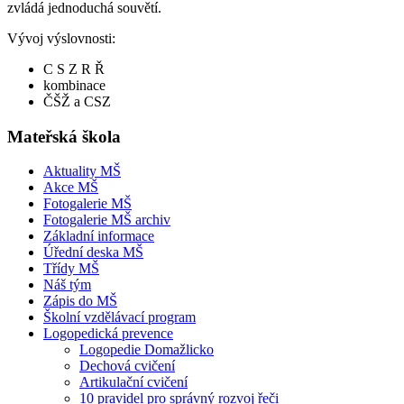
zvládá jednoduchá souvětí.
Vývoj výslovnosti:
C S Z R Ř
kombinace
ČŠŽ a CSZ
Mateřská škola
Aktuality MŠ
Akce MŠ
Fotogalerie MŠ
Fotogalerie MŠ archiv
Základní informace
Úřední deska MŠ
Třídy MŠ
Náš tým
Zápis do MŠ
Školní vzdělávací program
Logopedická prevence
Logopedie Domažlicko
Dechová cvičení
Artikulační cvičení
10 pravidel pro správný rozvoj řeči