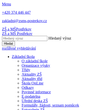
Menu
+420 374 446 447
zakladni@zsms-postrekov.cz
ZŠ a MŠ
Postřekov
ZŠ a MŠ
Postřekov
Hledaný výraz
Hledat
rozšířené vyhledávání
Základní škola
O základní škole
Organizace výuky
Třídy
Aktuality ZŠ
Aktuality tříd
Škola OnLine
Odkazy
Povinné informace
E-podatelna
Úřední deska ZŠ
Formuláře, žádosti, seznam pomůcek
Fotogalerie ZŠ