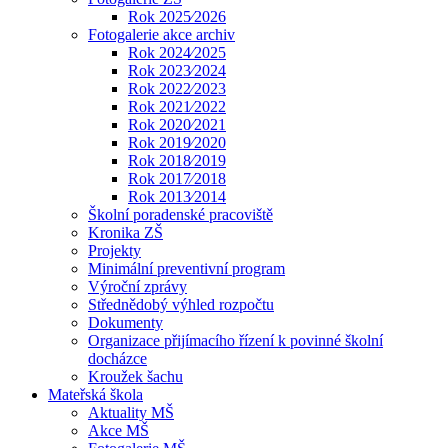
Rok 2025⁄2026
Fotogalerie akce archiv
Rok 2024⁄2025
Rok 2023⁄2024
Rok 2022⁄2023
Rok 2021⁄2022
Rok 2020⁄2021
Rok 2019⁄2020
Rok 2018⁄2019
Rok 2017⁄2018
Rok 2013⁄2014
Školní poradenské pracoviště
Kronika ZŠ
Projekty
Minimální preventivní program
Výroční zprávy
Střednědobý výhled rozpočtu
Dokumenty
Organizace přijímacího řízení k povinné školní
docházce
Kroužek šachu
Mateřská škola
Aktuality MŠ
Akce MŠ