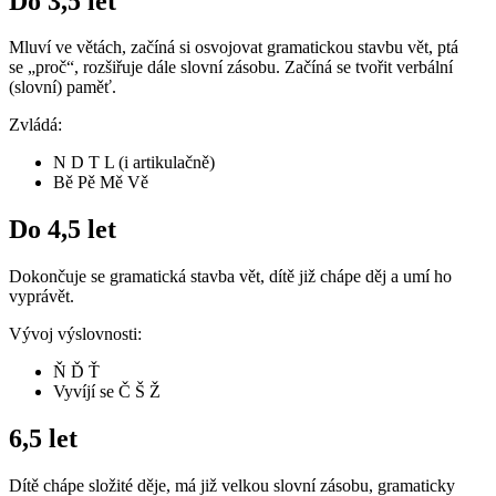
Do 3,5 let
Mluví ve větách, začíná si osvojovat gramatickou stavbu vět, ptá
se „proč“, rozšiřuje dále slovní zásobu. Začíná se tvořit verbální
(slovní) paměť.
Zvládá:
N D T L (i artikulačně)
Bě Pě Mě Vě
Do 4,5 let
Dokončuje se gramatická stavba vět, dítě již chápe děj a umí ho
vyprávět.
Vývoj výslovnosti:
Ň Ď Ť
Vyvíjí se Č Š Ž
6,5 let
Dítě chápe složité děje, má již velkou slovní zásobu, gramaticky