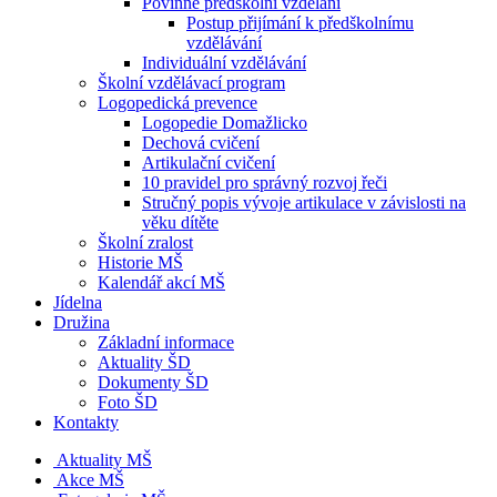
Povinné předškolní vzdělání
Postup přijímání k předškolnímu
vzdělávání
Individuální vzdělávání
Školní vzdělávací program
Logopedická prevence
Logopedie Domažlicko
Dechová cvičení
Artikulační cvičení
10 pravidel pro správný rozvoj řeči
Stručný popis vývoje artikulace v závislosti na
věku dítěte
Školní zralost
Historie MŠ
Kalendář akcí MŠ
Jídelna
Družina
Základní informace
Aktuality ŠD
Dokumenty ŠD
Foto ŠD
Kontakty
Aktuality MŠ
Akce MŠ