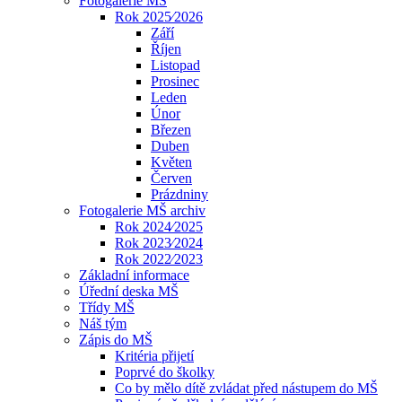
Fotogalerie MŠ
Rok 2025⁄2026
Září
Říjen
Listopad
Prosinec
Leden
Únor
Březen
Duben
Květen
Červen
Prázdniny
Fotogalerie MŠ archiv
Rok 2024⁄2025
Rok 2023⁄2024
Rok 2022⁄2023
Základní informace
Úřední deska MŠ
Třídy MŠ
Náš tým
Zápis do MŠ
Kritéria přijetí
Poprvé do školky
Co by mělo dítě zvládat před nástupem do MŠ