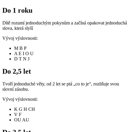
Do 1 roku
Dítě rozumí jednoduchým pokynům a začíná opakovat jednoduchá
slova, která slyší
Vývoj výslovnosti:
M B P
A E I O U
D T N J
Do 2,5 let
Tvoří jednoduché věty, od 2 let se ptá „co to je“, rozlišuje svou
slovní zásobu.
Vývoj výslovnosti:
K G H CH
V F
OU AU