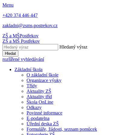
Menu
+420 374 446 447
zakladni@zsms-postrekov.cz
ZŠ a MŠ
Postřekov
ZŠ a MŠ
Postřekov
Hledaný výraz
Hledat
rozšířené vyhledávání
Základní škola
O základní škole
Organizace výuky
Třídy
Aktuality ZŠ
Aktuality tříd
Škola OnLine
Odkazy
Povinné informace
E-podatelna
Úřední deska ZŠ
Formuláře, žádosti, seznam pomůcek
Fotogalerie ZŠ