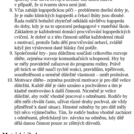
v případě, že si tvarem slova není jisté.
Včas zahájit logopedickou péči – problémem dnešní doby je,
že je málo klinických logopedů a čekací lhůty jsou dlouhé.
Řada rodičů bohužel zbytečně odkládá návštěvu logopeda
do doby, kdy je na to upozorní pedagogové v mateřské škole.
Základem je každodenní domácí procvičování logopedických
cvičení. Je dobré si z této činnosti udělat každodenní rituál
s motivací, protože řadu dětí procvičování nebaví, zvláště
když jim výslovnost dané hlásky činí potíže.
Společenské hry– jsou důležitou součástí celkového rozvoje
dítěte, zejména rozvoje komunikačních schopností. Hry by
se měly pravidelně zařazovat do programu rodiny. Právě
při hrách se dítě naučí rychlé reakci, pravidlům, trpělivosti,
soustředěnosti a neméně důležité vlastnosti – umět prohrávat.
Motivace dítěte– zejména pozitivní motivace je pro dítě velice
důležitá. Každé dítě je rádo uznáno a pochváleno a tím je
kladně motivováno k další činnosti. Nicméně je velice
důležité, aby rodič vhodně pracoval s odměnami. Rodiče by
děti měli chválit často, užívat různé druhy pochval, ale vždy
přiměřeně k dané situaci. Hmotné odměny by pro dítě měly
být něco výjimečného. Tím, že rodiče budou vhodně zacházet
s odměnami, předcházejí tzv. návyku na odměnu, kdy dítě
dělá danou činnost pouze ze zištných důvodů.