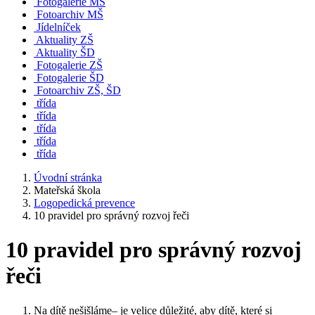
Fotogalerie MŠ
Fotoarchiv MŠ
Jídelníček
Aktuality ZŠ
Aktuality ŠD
Fotogalerie ZŠ
Fotogalerie ŠD
Fotoarchiv ZŠ, ŠD
třída
třída
třída
třída
třída
Úvodní stránka
Mateřská škola
Logopedická prevence
10 pravidel pro správný rozvoj řeči
10 pravidel pro správný rozvoj
řeči
Na dítě nešišláme– je velice důležité, aby dítě, které si