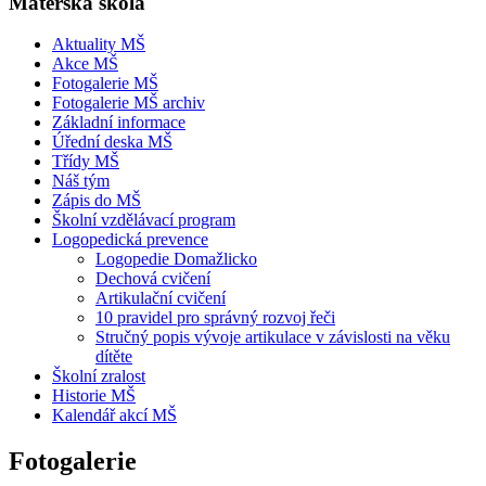
Mateřská škola
Aktuality MŠ
Akce MŠ
Fotogalerie MŠ
Fotogalerie MŠ archiv
Základní informace
Úřední deska MŠ
Třídy MŠ
Náš tým
Zápis do MŠ
Školní vzdělávací program
Logopedická prevence
Logopedie Domažlicko
Dechová cvičení
Artikulační cvičení
10 pravidel pro správný rozvoj řeči
Stručný popis vývoje artikulace v závislosti na věku
dítěte
Školní zralost
Historie MŠ
Kalendář akcí MŠ
Fotogalerie