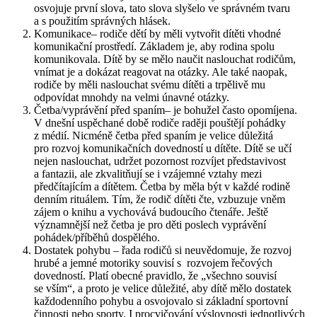
osvojuje první slova, tato slova slyšelo ve správném tvaru
a s použitím správných hlásek.
Komunikace– rodiče dětí by měli vytvořit dítěti vhodné
komunikační prostředí. Základem je, aby rodina spolu
komunikovala. Dítě by se mělo naučit naslouchat rodičům,
vnímat je a dokázat reagovat na otázky. Ale také naopak,
rodiče by měli naslouchat svému dítěti a trpělivě mu
odpovídat mnohdy na velmi únavné otázky.
Četba/vyprávění před spaním– je bohužel často opomíjena.
V dnešní uspěchané době rodiče raději pouštějí pohádky
z médií. Nicméně četba před spaním je velice důležitá
pro rozvoj komunikačních dovedností u dítěte. Dítě se učí
nejen naslouchat, udržet pozornost rozvíjet představivost
a fantazii, ale zkvalitňují se i vzájemné vztahy mezi
předčítajícím a dítětem. Četba by měla být v každé rodině
denním rituálem. Tím, že rodič dítěti čte, vzbuzuje vněm
zájem o knihu a vychovává budoucího čtenáře. Ještě
významnější než četba je pro děti poslech vyprávění
pohádek/příběhů dospělého.
Dostatek pohybu – řada rodičů si neuvědomuje, že rozvoj
hrubé a jemné motoriky souvisí s rozvojem řečových
dovedností. Platí obecné pravidlo, že „všechno souvisí
se vším“, a proto je velice důležité, aby dítě mělo dostatek
každodenního pohybu a osvojovalo si základní sportovní
činnosti nebo sporty. I procvičování výslovnosti jednotlivých