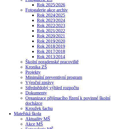
Rok 2025⁄2026
Fotogalerie akce archiv
Rok 2024⁄2025
Rok 2023⁄2024
Rok 2022⁄2023
Rok 2021⁄2022
Rok 2020⁄2021
Rok 2019⁄2020
Rok 2018⁄2019
Rok 2017⁄2018
Rok 2013⁄2014
Školní poradenské pracoviště
Kronika ZŠ
Projekty
Minimální preventivní program
Výroční zprávy
Střednědobý výhled rozpočtu
Dokumenty
Organizace přijímacího řízení k povinné školní
docházce
Kroužek šachu
Mateřská škola
Aktuality MŠ
Akce MŠ