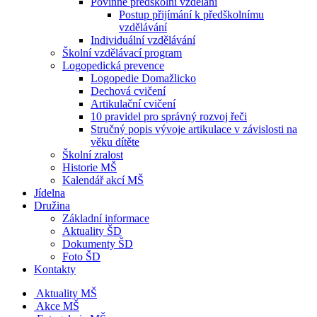
Povinné předškolní vzdělání
Postup přijímání k předškolnímu
vzdělávání
Individuální vzdělávání
Školní vzdělávací program
Logopedická prevence
Logopedie Domažlicko
Dechová cvičení
Artikulační cvičení
10 pravidel pro správný rozvoj řeči
Stručný popis vývoje artikulace v závislosti na
věku dítěte
Školní zralost
Historie MŠ
Kalendář akcí MŠ
Jídelna
Družina
Základní informace
Aktuality ŠD
Dokumenty ŠD
Foto ŠD
Kontakty
Aktuality MŠ
Akce MŠ