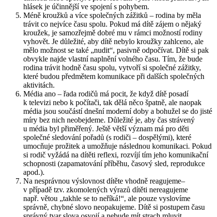
hlásek je účinnější ve spojení s pohybem.
Méně kroužků a více společných zážitků – rodina by měla
trávit co nejvíce času spolu. Pokud má dítě zájem o nějaký
kroužek, je samozřejmě dobré mu v rámci možností rodiny
vyhovět. Je důležité, aby dítě nebylo kroužky zahlceno, ale
mělo možnost se také „nudit“, pasivně odpočívat. Dítě si pak
obvykle najde vlastní naplnění volného času. Tím, že bude
rodina trávit hodně času spolu, vytvoří si společné zážitky,
které budou předmětem komunikace při dalších společných
aktivitách.
Média ano – řada rodičů má pocit, že když dítě posadí
k televizi nebo k počítači, tak dělá něco špatně, ale naopak
média jsou součástí dnešní moderní doby a bohužel se do jisté
míry bez nich neobejdeme. Důležité je, aby čas strávený
u média byl přiměřený. Ještě větší význam má pro děti
společné sledování pořadů (s rodiči – dospělými), které
umocňuje prožitek a umožňuje následnou komunikaci. Pokud
si rodič vyžádá na dítěti reflexi, rozvíjí tím jeho komunikační
schopnosti (zapamatování příběhu, časový sled, reprodukce
apod.).
Na nesprávnou výslovnost dítěte vhodně reagujeme–
v případě tzv. zkomolených výrazů dítěti nereagujeme
např. větou „takhle se to neříká!“, ale pouze vyslovíme
správně, chybné slovo neopakujeme. Dítě si postupem času
správný tvar slova osvojí a nebude mít strach mluvit