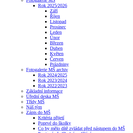
Fotogalerie MŠ
Rok 2025⁄2026
Září
Říjen
Listopad
Prosinec
Leden
Únor
Březen
Duben
Květen
Červen
Prázdniny
Fotogalerie MŠ archiv
Rok 2024⁄2025
Rok 2023⁄2024
Rok 2022⁄2023
Základní informace
Úřední deska MŠ
Třídy MŠ
Náš tým
Zápis do MŠ
Kritéria přijetí
Poprvé do školky
Co by mělo dítě zvládat před nástupem do MŠ