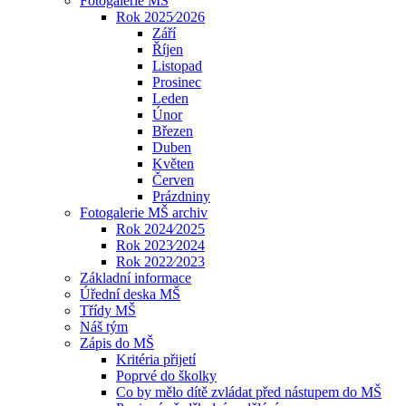
Fotogalerie MŠ
Rok 2025⁄2026
Září
Říjen
Listopad
Prosinec
Leden
Únor
Březen
Duben
Květen
Červen
Prázdniny
Fotogalerie MŠ archiv
Rok 2024⁄2025
Rok 2023⁄2024
Rok 2022⁄2023
Základní informace
Úřední deska MŠ
Třídy MŠ
Náš tým
Zápis do MŠ
Kritéria přijetí
Poprvé do školky
Co by mělo dítě zvládat před nástupem do MŠ