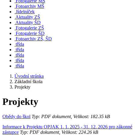
Fotogalerie MŠ
Fotoarchiv MŠ
Jídelníček
Aktuality ZŠ
Aktuality ŠD
Fotogalerie ZŠ
Fotogalerie ŠD
Fotoarchiv ZŠ, ŠD
třída
třída
třída
třída
třída
Úvodní stránka
Základní škola
Projekty
Projekty
Obědy do škol
Typ: PDF dokument, Velikost: 182.35 kB
Informace k Projektu OPJAK 1. 1. 2025 - 31. 12. 2026 pro zákonné
zástupce
Typ: PDF dokument, Velikost: 224.26 kB