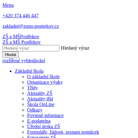
Menu
+420 374 446 447
zakladni@zsms-postrekov.cz
ZŠ a MŠ
Postřekov
ZŠ a MŠ
Postřekov
Hledaný výraz
Hledat
rozšířené vyhledávání
Základní škola
O základní škole
Organizace výuky
Třídy
Aktuality ZŠ
Aktuality tříd
Škola OnLine
Odkazy
Povinné informace
E-podatelna
Úřední deska ZŠ
Formuláře, žádosti, seznam pomůcek
Fotogalerie ZŠ