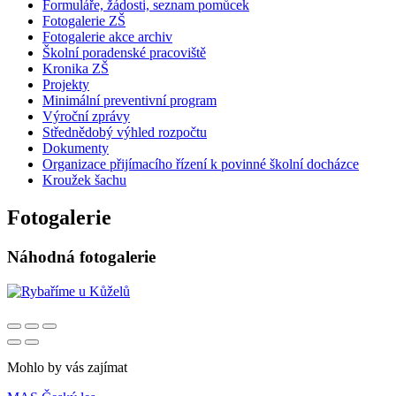
Formuláře, žádosti, seznam pomůcek
Fotogalerie ZŠ
Fotogalerie akce archiv
Školní poradenské pracoviště
Kronika ZŠ
Projekty
Minimální preventivní program
Výroční zprávy
Střednědobý výhled rozpočtu
Dokumenty
Organizace přijímacího řízení k povinné školní docházce
Kroužek šachu
Fotogalerie
Náhodná fotogalerie
Mohlo by vás zajímat