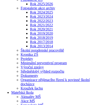
Rok 2025⁄2026
Fotogalerie akce archiv
Rok 2024⁄2025
Rok 2023⁄2024
Rok 2022⁄2023
Rok 2021⁄2022
Rok 2020⁄2021
Rok 2019⁄2020
Rok 2018⁄2019
Rok 2017⁄2018
Rok 2013⁄2014
Školní poradenské pracoviště
Kronika ZŠ
Projekty
Minimální preventivní program
Výroční zprávy
Střednědobý výhled rozpočtu
Dokumenty
Organizace přijímacího řízení k povinné školní
docházce
Kroužek šachu
Mateřská škola
Aktuality MŠ
Akce MŠ