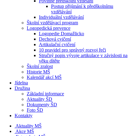
Povinné předškolní vzdělání
Postup přijímání k předškolnímu
vzdělávání
Individuální vzdělávání
Školní vzdělávací program
Logopedická prevence
Logopedie Domažlicko
Dechová cvičení
Artikulační cvičení
10 pravidel pro správný rozvoj řeči
Stručný popis vývoje artikulace v závislosti na
věku dítěte
Školní zralost
Historie MŠ
Kalendář akcí MŠ
Jídelna
Družina
Základní informace
Aktuality ŠD
Dokumenty ŠD
Foto ŠD
Kontakty
Aktuality MŠ
Akce MŠ