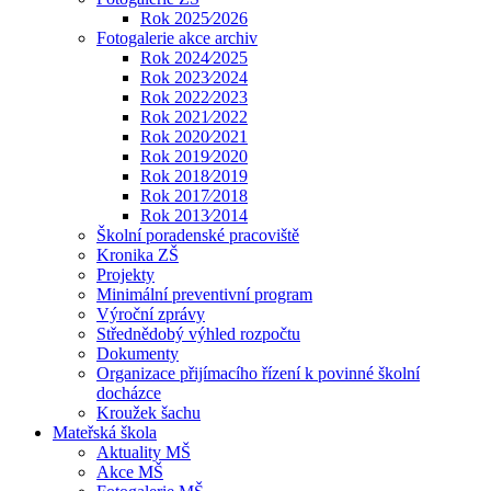
Rok 2025⁄2026
Fotogalerie akce archiv
Rok 2024⁄2025
Rok 2023⁄2024
Rok 2022⁄2023
Rok 2021⁄2022
Rok 2020⁄2021
Rok 2019⁄2020
Rok 2018⁄2019
Rok 2017⁄2018
Rok 2013⁄2014
Školní poradenské pracoviště
Kronika ZŠ
Projekty
Minimální preventivní program
Výroční zprávy
Střednědobý výhled rozpočtu
Dokumenty
Organizace přijímacího řízení k povinné školní
docházce
Kroužek šachu
Mateřská škola
Aktuality MŠ
Akce MŠ