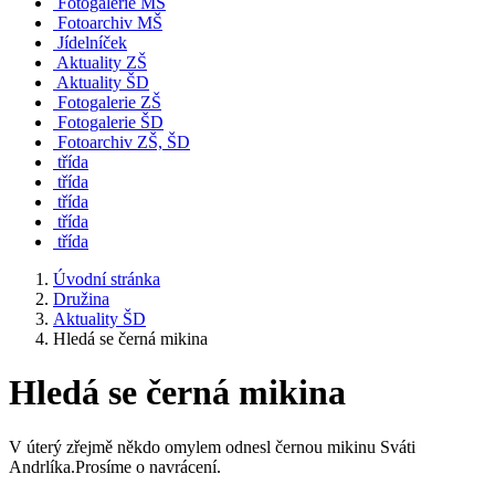
Fotogalerie MŠ
Fotoarchiv MŠ
Jídelníček
Aktuality ZŠ
Aktuality ŠD
Fotogalerie ZŠ
Fotogalerie ŠD
Fotoarchiv ZŠ, ŠD
třída
třída
třída
třída
třída
Úvodní stránka
Družina
Aktuality ŠD
Hledá se černá mikina
Hledá se černá mikina
V úterý zřejmě někdo omylem odnesl černou mikinu Sváti
Andrlíka.Prosíme o navrácení.