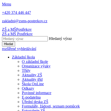
Menu
+420 374 446 447
zakladni@zsms-postrekov.cz
ZŠ a MŠ
Postřekov
ZŠ a MŠ
Postřekov
Hledaný výraz
Hledat
rozšířené vyhledávání
Základní škola
O základní škole
Organizace výuky
Třídy
Aktuality ZŠ
Aktuality tříd
Škola OnLine
Odkazy
Povinné informace
E-podatelna
Úřední deska ZŠ
Formuláře, žádosti, seznam pomůcek
Fotogalerie ZŠ