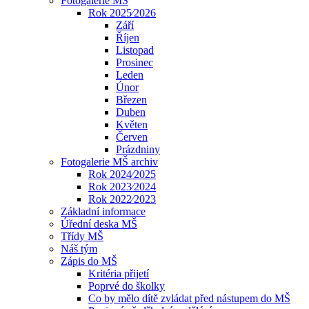
Fotogalerie MŠ
Rok 2025⁄2026
Září
Říjen
Listopad
Prosinec
Leden
Únor
Březen
Duben
Květen
Červen
Prázdniny
Fotogalerie MŠ archiv
Rok 2024⁄2025
Rok 2023⁄2024
Rok 2022⁄2023
Základní informace
Úřední deska MŠ
Třídy MŠ
Náš tým
Zápis do MŠ
Kritéria přijetí
Poprvé do školky
Co by mělo dítě zvládat před nástupem do MŠ