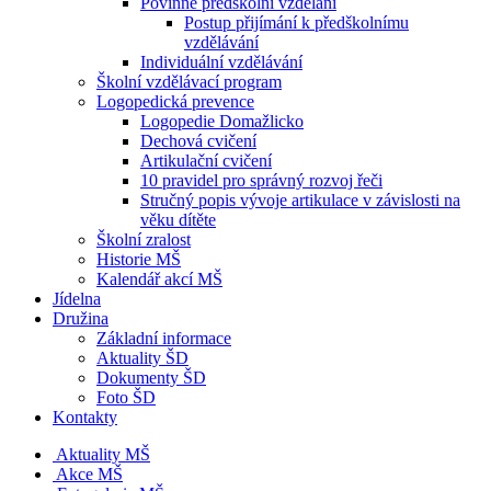
Povinné předškolní vzdělání
Postup přijímání k předškolnímu
vzdělávání
Individuální vzdělávání
Školní vzdělávací program
Logopedická prevence
Logopedie Domažlicko
Dechová cvičení
Artikulační cvičení
10 pravidel pro správný rozvoj řeči
Stručný popis vývoje artikulace v závislosti na
věku dítěte
Školní zralost
Historie MŠ
Kalendář akcí MŠ
Jídelna
Družina
Základní informace
Aktuality ŠD
Dokumenty ŠD
Foto ŠD
Kontakty
Aktuality MŠ
Akce MŠ