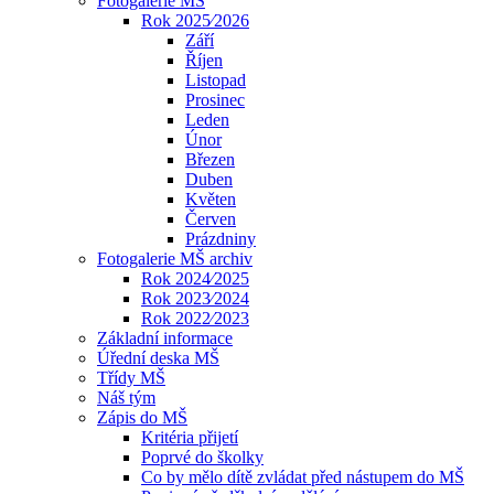
Fotogalerie MŠ
Rok 2025⁄2026
Září
Říjen
Listopad
Prosinec
Leden
Únor
Březen
Duben
Květen
Červen
Prázdniny
Fotogalerie MŠ archiv
Rok 2024⁄2025
Rok 2023⁄2024
Rok 2022⁄2023
Základní informace
Úřední deska MŠ
Třídy MŠ
Náš tým
Zápis do MŠ
Kritéria přijetí
Poprvé do školky
Co by mělo dítě zvládat před nástupem do MŠ