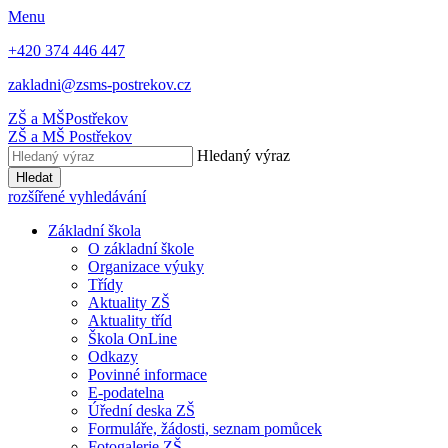
Menu
+420 374 446 447
zakladni@zsms-postrekov.cz
ZŠ a MŠ
Postřekov
ZŠ a MŠ
Postřekov
Hledaný výraz
Hledat
rozšířené vyhledávání
Základní škola
O základní škole
Organizace výuky
Třídy
Aktuality ZŠ
Aktuality tříd
Škola OnLine
Odkazy
Povinné informace
E-podatelna
Úřední deska ZŠ
Formuláře, žádosti, seznam pomůcek
Fotogalerie ZŠ