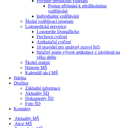
Povinné předškolní vzdělání
Postup přijímání k předškolnímu
vzdělávání
Individuální vzdělávání
Školní vzdělávací program
Logopedická prevence
Logopedie Domažlicko
Dechová cvičení
Artikulační cvičení
10 pravidel pro správný rozvoj řeči
Stručný popis vývoje artikulace v závislosti na
věku dítěte
Školní zralost
Historie MŠ
Kalendář akcí MŠ
Jídelna
Družina
Základní informace
Aktuality ŠD
Dokumenty ŠD
Foto ŠD
Kontakty
Aktuality MŠ
Akce MŠ