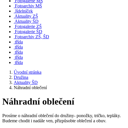
Fotogalerie MŠ
Fotoarchiv MŠ
Jídelníček
Aktuality ZŠ
Aktuality ŠD
Fotogalerie ZŠ
Fotogalerie ŠD
Fotoarchiv ZŠ, ŠD
třída
třída
třída
třída
třída
Úvodní stránka
Družina
Aktuality ŠD
Náhradní oblečení
Náhradní oblečení
Prosíme o náhradní oblečení do družiny- ponožky, tričko, tepláky.
Budeme chodit i nadále ven, přizpůsobte oblečení a obuv.