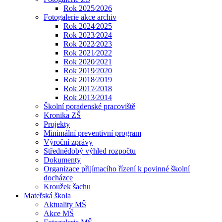
Rok 2025⁄2026
Fotogalerie akce archiv
Rok 2024⁄2025
Rok 2023⁄2024
Rok 2022⁄2023
Rok 2021⁄2022
Rok 2020⁄2021
Rok 2019⁄2020
Rok 2018⁄2019
Rok 2017⁄2018
Rok 2013⁄2014
Školní poradenské pracoviště
Kronika ZŠ
Projekty
Minimální preventivní program
Výroční zprávy
Střednědobý výhled rozpočtu
Dokumenty
Organizace přijímacího řízení k povinné školní
docházce
Kroužek šachu
Mateřská škola
Aktuality MŠ
Akce MŠ