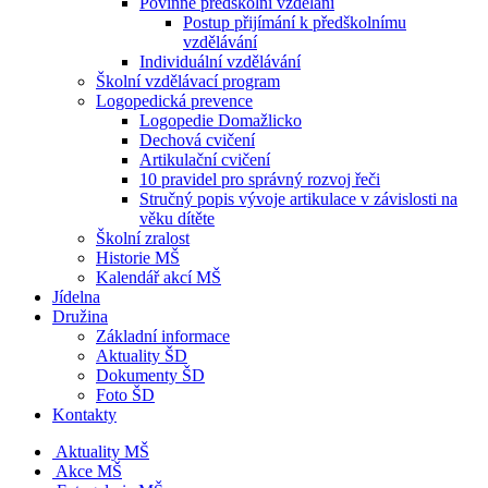
Povinné předškolní vzdělání
Postup přijímání k předškolnímu
vzdělávání
Individuální vzdělávání
Školní vzdělávací program
Logopedická prevence
Logopedie Domažlicko
Dechová cvičení
Artikulační cvičení
10 pravidel pro správný rozvoj řeči
Stručný popis vývoje artikulace v závislosti na
věku dítěte
Školní zralost
Historie MŠ
Kalendář akcí MŠ
Jídelna
Družina
Základní informace
Aktuality ŠD
Dokumenty ŠD
Foto ŠD
Kontakty
Aktuality MŠ
Akce MŠ