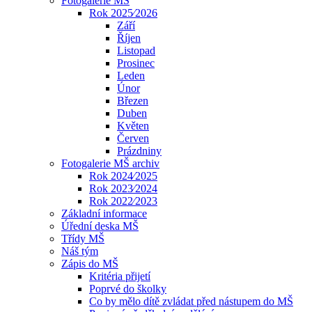
Fotogalerie MŠ
Rok 2025⁄2026
Září
Říjen
Listopad
Prosinec
Leden
Únor
Březen
Duben
Květen
Červen
Prázdniny
Fotogalerie MŠ archiv
Rok 2024⁄2025
Rok 2023⁄2024
Rok 2022⁄2023
Základní informace
Úřední deska MŠ
Třídy MŠ
Náš tým
Zápis do MŠ
Kritéria přijetí
Poprvé do školky
Co by mělo dítě zvládat před nástupem do MŠ