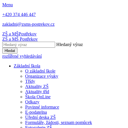
Menu
+420 374 446 447
zakladni@zsms-postrekov.cz
ZŠ a MŠ
Postřekov
ZŠ a MŠ
Postřekov
Hledaný výraz
Hledat
rozšířené vyhledávání
Základní škola
O základní škole
Organizace výuky
Třídy
Aktuality ZŠ
Aktuality tříd
Škola OnLine
Odkazy
Povinné informace
E-podatelna
Úřední deska ZŠ
Formuláře, žádosti, seznam pomůcek
Fotogalerie ZŠ