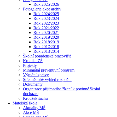
Rok 2025⁄2026
Fotogalerie akce archiv
Rok 2024⁄2025
Rok 2023⁄2024
Rok 2022⁄2023
Rok 2021⁄2022
Rok 2020⁄2021
Rok 2019⁄2020
Rok 2018⁄2019
Rok 2017⁄2018
Rok 2013⁄2014
Školní poradenské pracoviště
Kronika ZŠ
Projekty
Minimální preventivní program
Výroční zprávy
Střednědobý výhled rozpočtu
Dokumenty
Organizace přijímacího řízení k povinné školní
docházce
Kroužek šachu
Mateřská škola
Aktuality MŠ
Akce MŠ