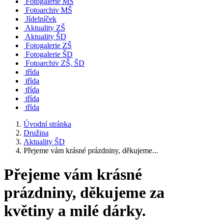
Fotogalerie MŠ
Fotoarchiv MŠ
Jídelníček
Aktuality ZŠ
Aktuality ŠD
Fotogalerie ZŠ
Fotogalerie ŠD
Fotoarchiv ZŠ, ŠD
třída
třída
třída
třída
třída
Úvodní stránka
Družina
Aktuality ŠD
Přejeme vám krásné prázdniny, děkujeme...
Přejeme vám krásné
prázdniny, děkujeme za
květiny a milé dárky.