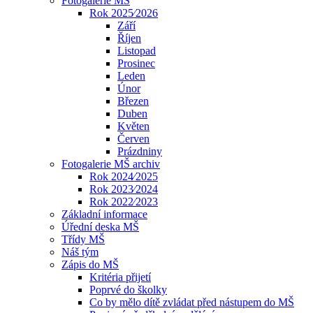
Fotogalerie MŠ
Rok 2025⁄2026
Září
Říjen
Listopad
Prosinec
Leden
Únor
Březen
Duben
Květen
Červen
Prázdniny
Fotogalerie MŠ archiv
Rok 2024⁄2025
Rok 2023⁄2024
Rok 2022⁄2023
Základní informace
Úřední deska MŠ
Třídy MŠ
Náš tým
Zápis do MŠ
Kritéria přijetí
Poprvé do školky
Co by mělo dítě zvládat před nástupem do MŠ