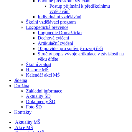
Povinné předškolní vzdělání
Postup přijímání k předškolnímu
vzdělávání
Individuální vzdělávání
Školní vzdělávací program
Logopedická prevence
Logopedie Domažlicko
Dechová cvičení
Artikulační cvičení
10 pravidel pro správný rozvoj řeči
Stručný popis vývoje artikulace v závislosti na
věku dítěte
Školní zralost
Historie MŠ
Kalendář akcí MŠ
Jídelna
Družina
Základní informace
Aktuality ŠD
Dokumenty ŠD
Foto ŠD
Kontakty
Aktuality MŠ
Akce MŠ