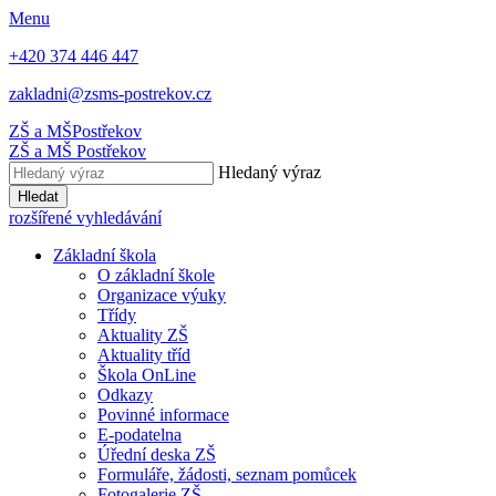
Menu
+420 374 446 447
zakladni@zsms-postrekov.cz
ZŠ a MŠ
Postřekov
ZŠ a MŠ
Postřekov
Hledaný výraz
Hledat
rozšířené vyhledávání
Základní škola
O základní škole
Organizace výuky
Třídy
Aktuality ZŠ
Aktuality tříd
Škola OnLine
Odkazy
Povinné informace
E-podatelna
Úřední deska ZŠ
Formuláře, žádosti, seznam pomůcek
Fotogalerie ZŠ