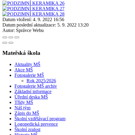
Datum vložení:
4. 9. 2022 16:56
Datum poslední aktualizace:
5. 9. 2022 13:20
Autor:
Správce Webu
Mateřská škola
Aktuality MŠ
Akce MŠ
Fotogalerie MŠ
Rok 2025⁄2026
Fotogalerie MŠ archiv
Základní informace
Úřední deska MŠ
Třídy MŠ
Náš tým
Zápis do MŠ
Školní vzdělávací program
Logopedická prevence
Školní zralost
Historie MŠ