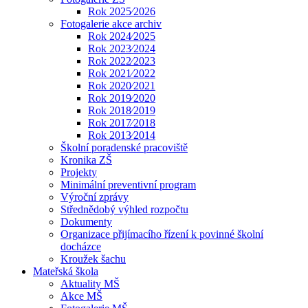
Rok 2025⁄2026
Fotogalerie akce archiv
Rok 2024⁄2025
Rok 2023⁄2024
Rok 2022⁄2023
Rok 2021⁄2022
Rok 2020⁄2021
Rok 2019⁄2020
Rok 2018⁄2019
Rok 2017⁄2018
Rok 2013⁄2014
Školní poradenské pracoviště
Kronika ZŠ
Projekty
Minimální preventivní program
Výroční zprávy
Střednědobý výhled rozpočtu
Dokumenty
Organizace přijímacího řízení k povinné školní
docházce
Kroužek šachu
Mateřská škola
Aktuality MŠ
Akce MŠ