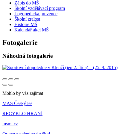
Zápis do MŠ
Školní vzdělávací program
Logopedická prevence
Školní zralost
Historie MŠ
Kalendář akcí MŠ
Fotogalerie
Náhodná fotogalerie
Mohlo by vás zajímat
MAS Český les
RECYKLO HRANÍ
msmt.cz
Ovoce a zelenina do škol