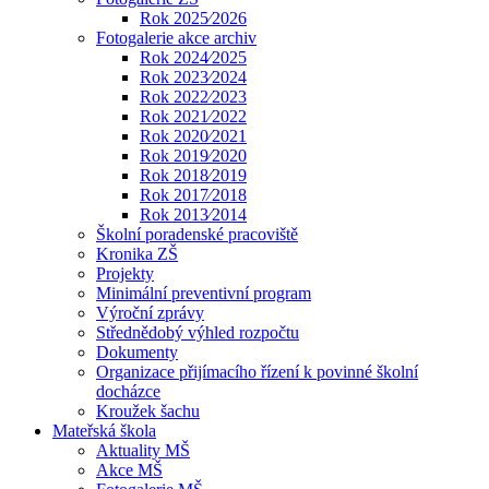
Rok 2025⁄2026
Fotogalerie akce archiv
Rok 2024⁄2025
Rok 2023⁄2024
Rok 2022⁄2023
Rok 2021⁄2022
Rok 2020⁄2021
Rok 2019⁄2020
Rok 2018⁄2019
Rok 2017⁄2018
Rok 2013⁄2014
Školní poradenské pracoviště
Kronika ZŠ
Projekty
Minimální preventivní program
Výroční zprávy
Střednědobý výhled rozpočtu
Dokumenty
Organizace přijímacího řízení k povinné školní
docházce
Kroužek šachu
Mateřská škola
Aktuality MŠ
Akce MŠ