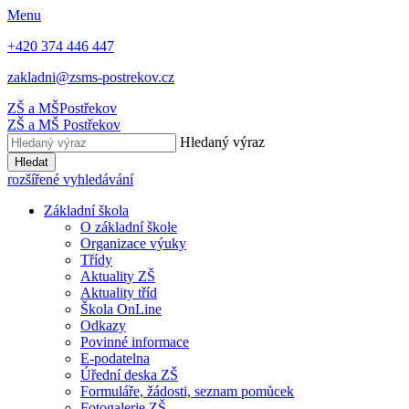
Menu
+420 374 446 447
zakladni@zsms-postrekov.cz
ZŠ a MŠ
Postřekov
ZŠ a MŠ
Postřekov
Hledaný výraz
Hledat
rozšířené vyhledávání
Základní škola
O základní škole
Organizace výuky
Třídy
Aktuality ZŠ
Aktuality tříd
Škola OnLine
Odkazy
Povinné informace
E-podatelna
Úřední deska ZŠ
Formuláře, žádosti, seznam pomůcek
Fotogalerie ZŠ