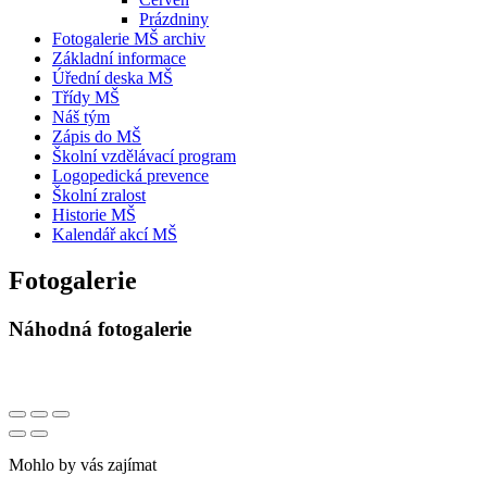
Prázdniny
Fotogalerie MŠ archiv
Základní informace
Úřední deska MŠ
Třídy MŠ
Náš tým
Zápis do MŠ
Školní vzdělávací program
Logopedická prevence
Školní zralost
Historie MŠ
Kalendář akcí MŠ
Fotogalerie
Náhodná fotogalerie
Mohlo by vás zajímat