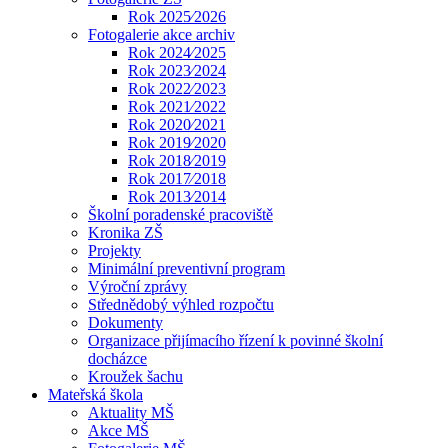
Rok 2025⁄2026
Fotogalerie akce archiv
Rok 2024⁄2025
Rok 2023⁄2024
Rok 2022⁄2023
Rok 2021⁄2022
Rok 2020⁄2021
Rok 2019⁄2020
Rok 2018⁄2019
Rok 2017⁄2018
Rok 2013⁄2014
Školní poradenské pracoviště
Kronika ZŠ
Projekty
Minimální preventivní program
Výroční zprávy
Střednědobý výhled rozpočtu
Dokumenty
Organizace přijímacího řízení k povinné školní
docházce
Kroužek šachu
Mateřská škola
Aktuality MŠ
Akce MŠ