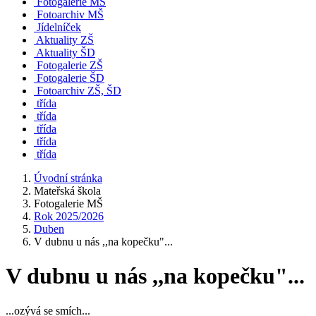
Fotogalerie MŠ
Fotoarchiv MŠ
Jídelníček
Aktuality ZŠ
Aktuality ŠD
Fotogalerie ZŠ
Fotogalerie ŠD
Fotoarchiv ZŠ, ŠD
třída
třída
třída
třída
třída
Úvodní stránka
Mateřská škola
Fotogalerie MŠ
Rok 2025/2026
Duben
V dubnu u nás ,,na kopečku"...
V dubnu u nás ,,na kopečku"...
...ozývá se smích...