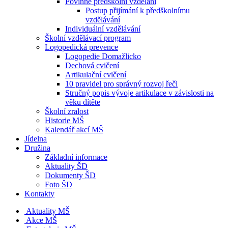
Povinné předškolní vzdělání
Postup přijímání k předškolnímu
vzdělávání
Individuální vzdělávání
Školní vzdělávací program
Logopedická prevence
Logopedie Domažlicko
Dechová cvičení
Artikulační cvičení
10 pravidel pro správný rozvoj řeči
Stručný popis vývoje artikulace v závislosti na
věku dítěte
Školní zralost
Historie MŠ
Kalendář akcí MŠ
Jídelna
Družina
Základní informace
Aktuality ŠD
Dokumenty ŠD
Foto ŠD
Kontakty
Aktuality MŠ
Akce MŠ