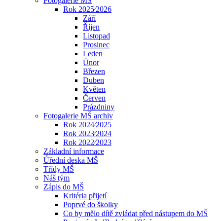
Fotogalerie MŠ
Rok 2025⁄2026
Září
Říjen
Listopad
Prosinec
Leden
Únor
Březen
Duben
Květen
Červen
Prázdniny
Fotogalerie MŠ archiv
Rok 2024⁄2025
Rok 2023⁄2024
Rok 2022⁄2023
Základní informace
Úřední deska MŠ
Třídy MŠ
Náš tým
Zápis do MŠ
Kritéria přijetí
Poprvé do školky
Co by mělo dítě zvládat před nástupem do MŠ