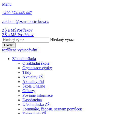
Menu
+420 374 446 447
zakladni@zsms-postrekov.cz
ZŠ a MŠ
Postřekov
ZŠ a MŠ
Postřekov
Hledaný výraz
Hledat
rozšířené vyhledávání
Základní škola
O základní škole
Organizace výuky
Třídy
Aktuality ZŠ
Aktuality tříd
Škola OnLine
Odkazy
Povinné informace
E-podatelna
Úřední deska ZŠ
Formuláře, žádosti, seznam pomůcek
Fotogalerie ZŠ