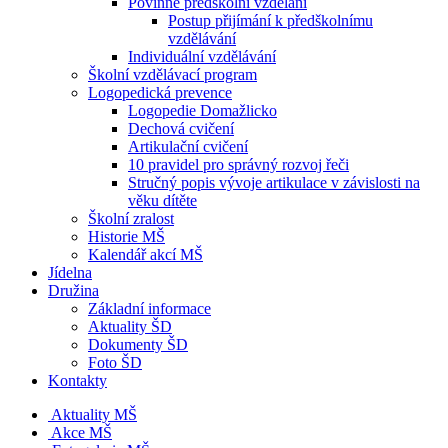
Povinné předškolní vzdělání
Postup přijímání k předškolnímu
vzdělávání
Individuální vzdělávání
Školní vzdělávací program
Logopedická prevence
Logopedie Domažlicko
Dechová cvičení
Artikulační cvičení
10 pravidel pro správný rozvoj řeči
Stručný popis vývoje artikulace v závislosti na
věku dítěte
Školní zralost
Historie MŠ
Kalendář akcí MŠ
Jídelna
Družina
Základní informace
Aktuality ŠD
Dokumenty ŠD
Foto ŠD
Kontakty
Aktuality MŠ
Akce MŠ