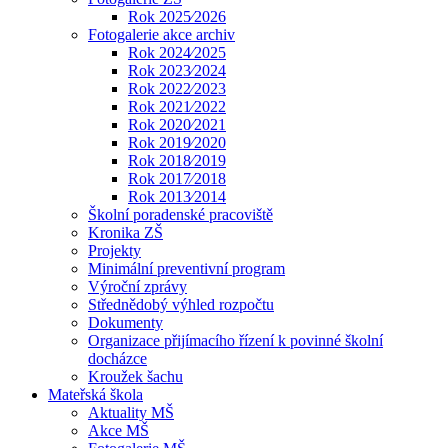
Rok 2025⁄2026
Fotogalerie akce archiv
Rok 2024⁄2025
Rok 2023⁄2024
Rok 2022⁄2023
Rok 2021⁄2022
Rok 2020⁄2021
Rok 2019⁄2020
Rok 2018⁄2019
Rok 2017⁄2018
Rok 2013⁄2014
Školní poradenské pracoviště
Kronika ZŠ
Projekty
Minimální preventivní program
Výroční zprávy
Střednědobý výhled rozpočtu
Dokumenty
Organizace přijímacího řízení k povinné školní
docházce
Kroužek šachu
Mateřská škola
Aktuality MŠ
Akce MŠ