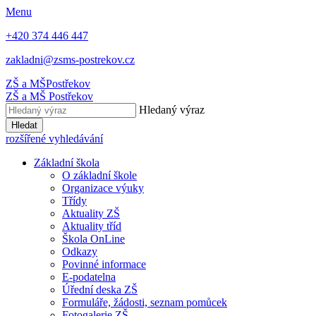
Menu
+420 374 446 447
zakladni@zsms-postrekov.cz
ZŠ a MŠ
Postřekov
ZŠ a MŠ
Postřekov
Hledaný výraz
Hledat
rozšířené vyhledávání
Základní škola
O základní škole
Organizace výuky
Třídy
Aktuality ZŠ
Aktuality tříd
Škola OnLine
Odkazy
Povinné informace
E-podatelna
Úřední deska ZŠ
Formuláře, žádosti, seznam pomůcek
Fotogalerie ZŠ