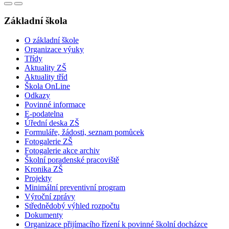
Základní škola
O základní škole
Organizace výuky
Třídy
Aktuality ZŠ
Aktuality tříd
Škola OnLine
Odkazy
Povinné informace
E-podatelna
Úřední deska ZŠ
Formuláře, žádosti, seznam pomůcek
Fotogalerie ZŠ
Fotogalerie akce archiv
Školní poradenské pracoviště
Kronika ZŠ
Projekty
Minimální preventivní program
Výroční zprávy
Střednědobý výhled rozpočtu
Dokumenty
Organizace přijímacího řízení k povinné školní docházce