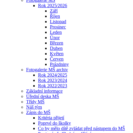
Fotogalerie MŠ
Rok 2025⁄2026
Září
Říjen
Listopad
Prosinec
Leden
Únor
Březen
Duben
Květen
Červen
Prázdniny
Fotogalerie MŠ archiv
Rok 2024⁄2025
Rok 2023⁄2024
Rok 2022⁄2023
Základní informace
Úřední deska MŠ
Třídy MŠ
Náš tým
Zápis do MŠ
Kritéria přijetí
Poprvé do školky
Co by mělo dítě zvládat před nástupem do MŠ