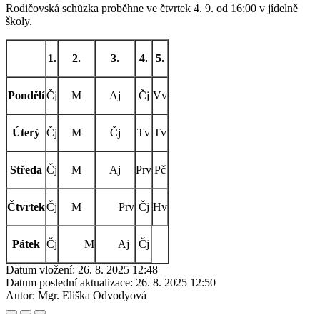
Rodičovská schůzka proběhne ve čtvrtek 4. 9. od 16:00 v jídelně
školy.
1.
2.
3.
4.
5.
Pondělí
Čj
M
Aj
Čj
Vv
Úterý
Čj
M
Čj
Tv
Tv
Středa
Čj
M
Aj
Prv
Pč
Čtvrtek
Čj
M
Prv
Čj
Hv
Pátek
Čj
M
Aj
Čj
Datum vložení:
26. 8. 2025 12:48
Datum poslední aktualizace:
26. 8. 2025 12:50
Autor:
Mgr. Eliška Odvodyová