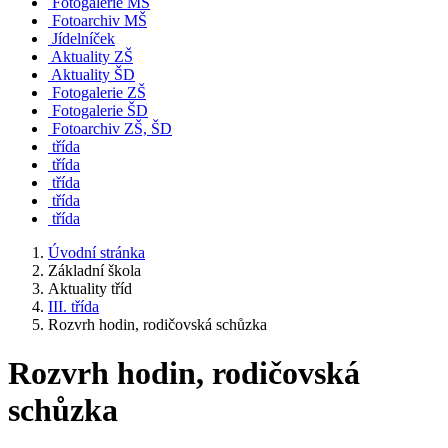
Fotogalerie MŠ
Fotoarchiv MŠ
Jídelníček
Aktuality ZŠ
Aktuality ŠD
Fotogalerie ZŠ
Fotogalerie ŠD
Fotoarchiv ZŠ, ŠD
třída
třída
třída
třída
třída
Úvodní stránka
Základní škola
Aktuality tříd
III. třída
Rozvrh hodin, rodičovská schůzka
Rozvrh hodin, rodičovská
schůzka