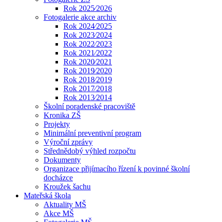
Rok 2025⁄2026
Fotogalerie akce archiv
Rok 2024⁄2025
Rok 2023⁄2024
Rok 2022⁄2023
Rok 2021⁄2022
Rok 2020⁄2021
Rok 2019⁄2020
Rok 2018⁄2019
Rok 2017⁄2018
Rok 2013⁄2014
Školní poradenské pracoviště
Kronika ZŠ
Projekty
Minimální preventivní program
Výroční zprávy
Střednědobý výhled rozpočtu
Dokumenty
Organizace přijímacího řízení k povinné školní
docházce
Kroužek šachu
Mateřská škola
Aktuality MŠ
Akce MŠ