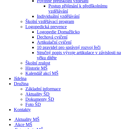
Povinné předškolní vzdělání
Postup přijímání k předškolnímu
vzdělávání
Individuální vzdělávání
Školní vzdělávací program
Logopedická prevence
Logopedie Domažlicko
Dechová cvičení
Artikulační cvičení
10 pravidel pro správný rozvoj řeči
Stručný popis vývoje artikulace v závislosti na
věku dítěte
Školní zralost
Historie MŠ
Kalendář akcí MŠ
Jídelna
Družina
Základní informace
Aktuality ŠD
Dokumenty ŠD
Foto ŠD
Kontakty
Aktuality MŠ
Akce MŠ