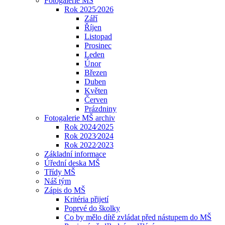
Fotogalerie MŠ
Rok 2025⁄2026
Září
Říjen
Listopad
Prosinec
Leden
Únor
Březen
Duben
Květen
Červen
Prázdniny
Fotogalerie MŠ archiv
Rok 2024⁄2025
Rok 2023⁄2024
Rok 2022⁄2023
Základní informace
Úřední deska MŠ
Třídy MŠ
Náš tým
Zápis do MŠ
Kritéria přijetí
Poprvé do školky
Co by mělo dítě zvládat před nástupem do MŠ