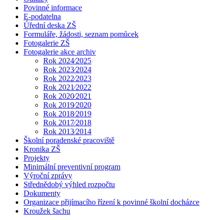
Povinné informace
E-podatelna
Úřední deska ZŠ
Formuláře, žádosti, seznam pomůcek
Fotogalerie ZŠ
Fotogalerie akce archiv
Rok 2024⁄2025
Rok 2023⁄2024
Rok 2022⁄2023
Rok 2021⁄2022
Rok 2020⁄2021
Rok 2019⁄2020
Rok 2018⁄2019
Rok 2017⁄2018
Rok 2013⁄2014
Školní poradenské pracoviště
Kronika ZŠ
Projekty
Minimální preventivní program
Výroční zprávy
Střednědobý výhled rozpočtu
Dokumenty
Organizace přijímacího řízení k povinné školní docházce
Kroužek šachu