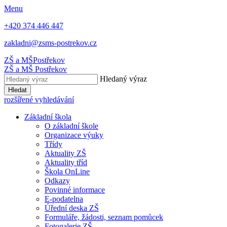
Menu
+420 374 446 447
zakladni@zsms-postrekov.cz
ZŠ a MŠ
Postřekov
ZŠ a MŠ
Postřekov
Hledaný výraz
Hledat
rozšířené vyhledávání
Základní škola
O základní škole
Organizace výuky
Třídy
Aktuality ZŠ
Aktuality tříd
Škola OnLine
Odkazy
Povinné informace
E-podatelna
Úřední deska ZŠ
Formuláře, žádosti, seznam pomůcek
Fotogalerie ZŠ