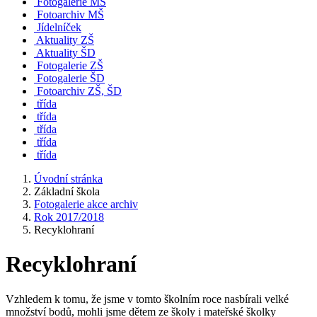
Fotogalerie MŠ
Fotoarchiv MŠ
Jídelníček
Aktuality ZŠ
Aktuality ŠD
Fotogalerie ZŠ
Fotogalerie ŠD
Fotoarchiv ZŠ, ŠD
třída
třída
třída
třída
třída
Úvodní stránka
Základní škola
Fotogalerie akce archiv
Rok 2017/2018
Recyklohraní
Recyklohraní
Vzhledem k tomu, že jsme v tomto školním roce nasbírali velké
množství bodů, mohli jsme dětem ze školy i mateřské školky