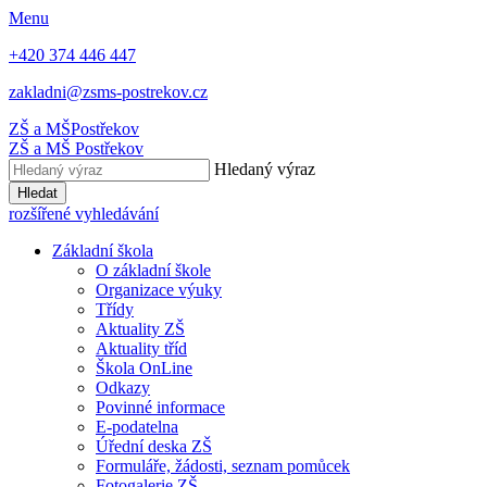
Menu
+420 374 446 447
zakladni@zsms-postrekov.cz
ZŠ a MŠ
Postřekov
ZŠ a MŠ
Postřekov
Hledaný výraz
Hledat
rozšířené vyhledávání
Základní škola
O základní škole
Organizace výuky
Třídy
Aktuality ZŠ
Aktuality tříd
Škola OnLine
Odkazy
Povinné informace
E-podatelna
Úřední deska ZŠ
Formuláře, žádosti, seznam pomůcek
Fotogalerie ZŠ