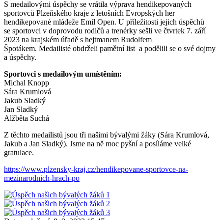
S medailovými úspěchy se vrátila výprava hendikepovaných
sportovců Plzeňského kraje z letošních Evropských her
hendikepované mládeže Emil Open. U příležitosti jejich úspěchů
se sportovci v doprovodu rodičů a trenérky sešli ve čtvrtek 7. září
2023 na krajském úřadě s hejtmanem Rudolfem
Špotákem. Medailisté obdrželi pamětní list a podělili se o své dojmy
a úspěchy.
Sportovci s medailovým umístěním:
Michal Knopp
Sára Krumlová
Jakub Sladký
Jan Sladký
Alžběta Suchá
Z těchto medailistů jsou tři našimi bývalými žáky (Sára Krumlová,
Jakub a Jan Sladký). Jsme na ně moc pyšní a posíláme velké
gratulace.
https://www.plzensky-kraj.cz/hendikepovane-sportovce-na-
mezinarodnich-hrach-po