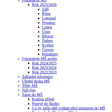
Fotogalerie MŠ
Rok 2025⁄2026
Září
Říjen
Listopad
Prosinec
Leden
Únor
Březen
Duben
Květen
Červen
Prázdniny
Fotogalerie MŠ archiv
Rok 2024⁄2025
Rok 2023⁄2024
Rok 2022⁄2023
Základní informace
Úřední deska MŠ
Třídy MŠ
Náš tým
Zápis do MŠ
Kritéria přijetí
Poprvé do školky
Co by mělo dítě zvládat před nástupem do MŠ