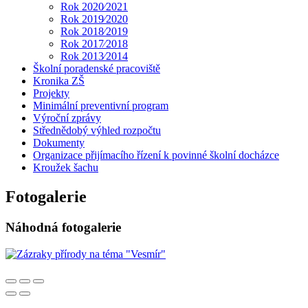
Rok 2020⁄2021
Rok 2019⁄2020
Rok 2018⁄2019
Rok 2017⁄2018
Rok 2013⁄2014
Školní poradenské pracoviště
Kronika ZŠ
Projekty
Minimální preventivní program
Výroční zprávy
Střednědobý výhled rozpočtu
Dokumenty
Organizace přijímacího řízení k povinné školní docházce
Kroužek šachu
Fotogalerie
Náhodná fotogalerie