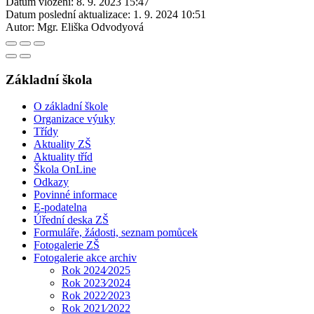
Datum vložení:
8. 9. 2023 15:47
Datum poslední aktualizace:
1. 9. 2024 10:51
Autor:
Mgr. Eliška Odvodyová
Základní škola
O základní škole
Organizace výuky
Třídy
Aktuality ZŠ
Aktuality tříd
Škola OnLine
Odkazy
Povinné informace
E-podatelna
Úřední deska ZŠ
Formuláře, žádosti, seznam pomůcek
Fotogalerie ZŠ
Fotogalerie akce archiv
Rok 2024⁄2025
Rok 2023⁄2024
Rok 2022⁄2023
Rok 2021⁄2022