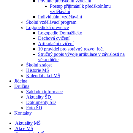
Povinné předškolní vzdělání
Postup přijímání k předškolnímu
vzdělávání
Individuální vzdělávání
Školní vzdělávací program
Logopedická prevence
Logopedie Domažlicko
Dechová cvičení
Artikulační cvičení
10 pravidel pro správný rozvoj řeči
Stručný popis vývoje artikulace v závislosti na
věku dítěte
Školní zralost
Historie MŠ
Kalendář akcí MŠ
Jídelna
Družina
Základní informace
Aktuality ŠD
Dokumenty ŠD
Foto ŠD
Kontakty
Aktuality MŠ
Akce MŠ