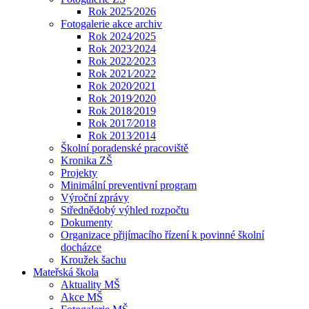
Rok 2025⁄2026
Fotogalerie akce archiv
Rok 2024⁄2025
Rok 2023⁄2024
Rok 2022⁄2023
Rok 2021⁄2022
Rok 2020⁄2021
Rok 2019⁄2020
Rok 2018⁄2019
Rok 2017⁄2018
Rok 2013⁄2014
Školní poradenské pracoviště
Kronika ZŠ
Projekty
Minimální preventivní program
Výroční zprávy
Střednědobý výhled rozpočtu
Dokumenty
Organizace přijímacího řízení k povinné školní
docházce
Kroužek šachu
Mateřská škola
Aktuality MŠ
Akce MŠ