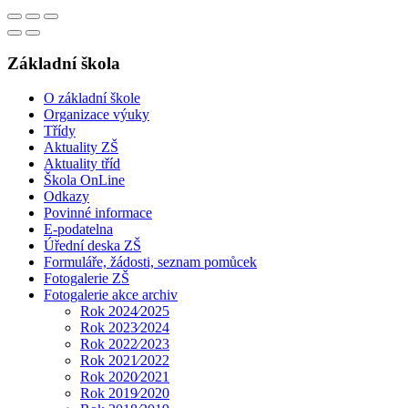
Základní škola
O základní škole
Organizace výuky
Třídy
Aktuality ZŠ
Aktuality tříd
Škola OnLine
Odkazy
Povinné informace
E-podatelna
Úřední deska ZŠ
Formuláře, žádosti, seznam pomůcek
Fotogalerie ZŠ
Fotogalerie akce archiv
Rok 2024⁄2025
Rok 2023⁄2024
Rok 2022⁄2023
Rok 2021⁄2022
Rok 2020⁄2021
Rok 2019⁄2020