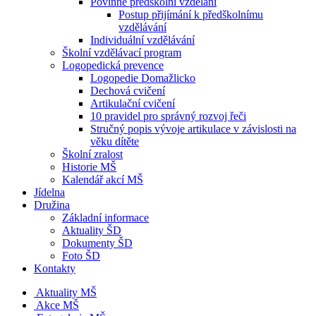
Povinné předškolní vzdělání
Postup přijímání k předškolnímu
vzdělávání
Individuální vzdělávání
Školní vzdělávací program
Logopedická prevence
Logopedie Domažlicko
Dechová cvičení
Artikulační cvičení
10 pravidel pro správný rozvoj řeči
Stručný popis vývoje artikulace v závislosti na
věku dítěte
Školní zralost
Historie MŠ
Kalendář akcí MŠ
Jídelna
Družina
Základní informace
Aktuality ŠD
Dokumenty ŠD
Foto ŠD
Kontakty
Aktuality MŠ
Akce MŠ