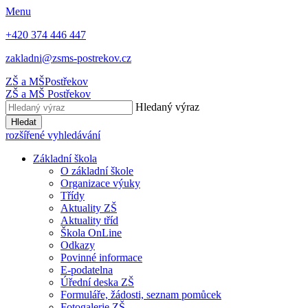
Menu
+420 374 446 447
zakladni@zsms-postrekov.cz
ZŠ a MŠ
Postřekov
ZŠ a MŠ
Postřekov
Hledaný výraz
Hledat
rozšířené vyhledávání
Základní škola
O základní škole
Organizace výuky
Třídy
Aktuality ZŠ
Aktuality tříd
Škola OnLine
Odkazy
Povinné informace
E-podatelna
Úřední deska ZŠ
Formuláře, žádosti, seznam pomůcek
Fotogalerie ZŠ