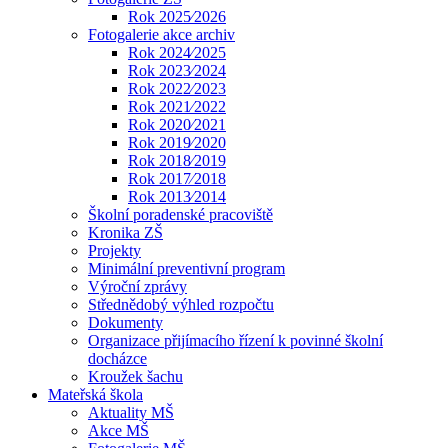
Rok 2025⁄2026
Fotogalerie akce archiv
Rok 2024⁄2025
Rok 2023⁄2024
Rok 2022⁄2023
Rok 2021⁄2022
Rok 2020⁄2021
Rok 2019⁄2020
Rok 2018⁄2019
Rok 2017⁄2018
Rok 2013⁄2014
Školní poradenské pracoviště
Kronika ZŠ
Projekty
Minimální preventivní program
Výroční zprávy
Střednědobý výhled rozpočtu
Dokumenty
Organizace přijímacího řízení k povinné školní
docházce
Kroužek šachu
Mateřská škola
Aktuality MŠ
Akce MŠ