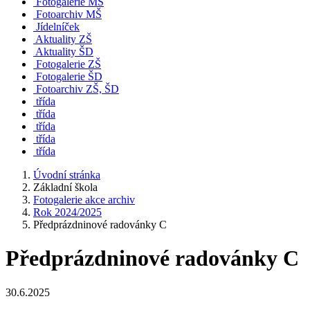
Fotogalerie MŠ
Fotoarchiv MŠ
Jídelníček
Aktuality ZŠ
Aktuality ŠD
Fotogalerie ZŠ
Fotogalerie ŠD
Fotoarchiv ZŠ, ŠD
třída
třída
třída
třída
třída
Úvodní stránka
Základní škola
Fotogalerie akce archiv
Rok 2024/2025
Předprázdninové radovánky C
Předprázdninové radovánky C
30.6.2025