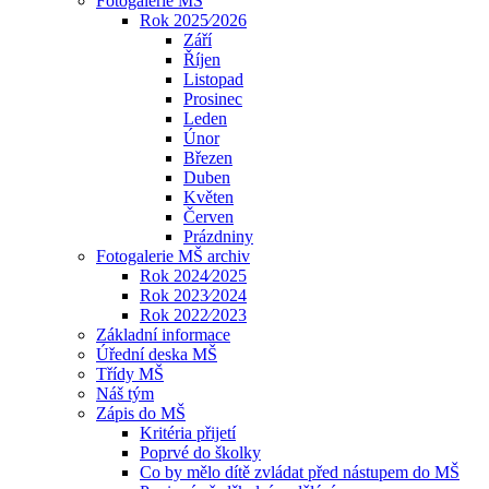
Fotogalerie MŠ
Rok 2025⁄2026
Září
Říjen
Listopad
Prosinec
Leden
Únor
Březen
Duben
Květen
Červen
Prázdniny
Fotogalerie MŠ archiv
Rok 2024⁄2025
Rok 2023⁄2024
Rok 2022⁄2023
Základní informace
Úřední deska MŠ
Třídy MŠ
Náš tým
Zápis do MŠ
Kritéria přijetí
Poprvé do školky
Co by mělo dítě zvládat před nástupem do MŠ