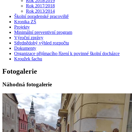
Rok 2018⁄2019
Rok 2017⁄2018
Rok 2013⁄2014
Školní poradenské pracoviště
Kronika ZŠ
Projekty
Minimální preventivní program
Výroční zprávy
Střednědobý výhled rozpočtu
Dokumenty
Organizace přijímacího řízení k povinné školní docházce
Kroužek šachu
Fotogalerie
Náhodná fotogalerie