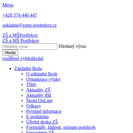
Menu
+420 374 446 447
zakladni@zsms-postrekov.cz
ZŠ a MŠ
Postřekov
ZŠ a MŠ
Postřekov
Hledaný výraz
Hledat
rozšířené vyhledávání
Základní škola
O základní škole
Organizace výuky
Třídy
Aktuality ZŠ
Aktuality tříd
Škola OnLine
Odkazy
Povinné informace
E-podatelna
Úřední deska ZŠ
Formuláře, žádosti, seznam pomůcek
Fotogalerie ZŠ