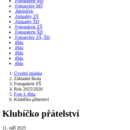
Fotogalerie MŠ
Fotoarchiv MŠ
Jídelníček
Aktuality ZŠ
Aktuality ŠD
Fotogalerie ZŠ
Fotogalerie ŠD
Fotoarchiv ZŠ, ŠD
třída
třída
třída
třída
třída
Úvodní stránka
Základní škola
Fotogalerie ZŠ
Rok 2025/2026
Foto I. třída
Klubíčko přátelství
Klubíčko přátelství
11. září 2025