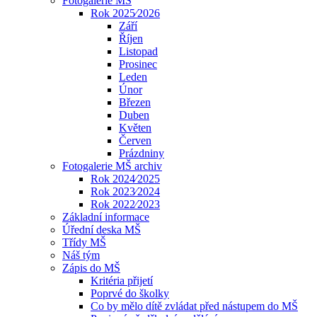
Fotogalerie MŠ
Rok 2025⁄2026
Září
Říjen
Listopad
Prosinec
Leden
Únor
Březen
Duben
Květen
Červen
Prázdniny
Fotogalerie MŠ archiv
Rok 2024⁄2025
Rok 2023⁄2024
Rok 2022⁄2023
Základní informace
Úřední deska MŠ
Třídy MŠ
Náš tým
Zápis do MŠ
Kritéria přijetí
Poprvé do školky
Co by mělo dítě zvládat před nástupem do MŠ