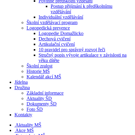
Povinné předškolní vzdělání
Postup přijímání k předškolnímu
vzdělávání
Individuální vzdělávání
Školní vzdělávací program
Logopedická prevence
Logopedie Domažlicko
Dechová cvičení
Artikulační cvičení
10 pravidel pro správný rozvoj řeči
Stručný popis vývoje artikulace v závislosti na
věku dítěte
Školní zralost
Historie MŠ
Kalendář akcí MŠ
Jídelna
Družina
Základní informace
Aktuality ŠD
Dokumenty ŠD
Foto ŠD
Kontakty
Aktuality MŠ
Akce MŠ