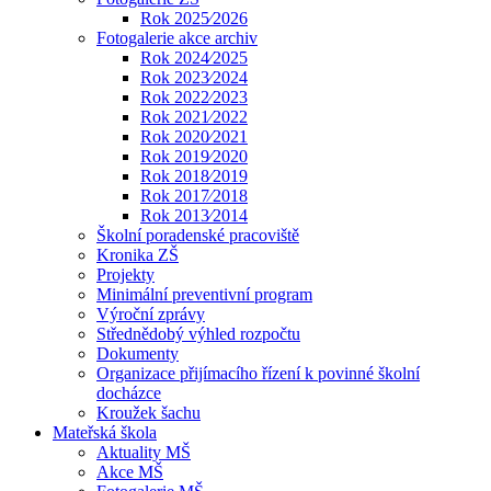
Rok 2025⁄2026
Fotogalerie akce archiv
Rok 2024⁄2025
Rok 2023⁄2024
Rok 2022⁄2023
Rok 2021⁄2022
Rok 2020⁄2021
Rok 2019⁄2020
Rok 2018⁄2019
Rok 2017⁄2018
Rok 2013⁄2014
Školní poradenské pracoviště
Kronika ZŠ
Projekty
Minimální preventivní program
Výroční zprávy
Střednědobý výhled rozpočtu
Dokumenty
Organizace přijímacího řízení k povinné školní
docházce
Kroužek šachu
Mateřská škola
Aktuality MŠ
Akce MŠ