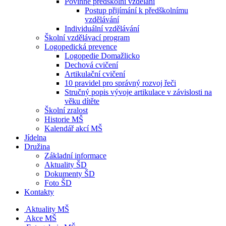
Povinné předškolní vzdělání
Postup přijímání k předškolnímu
vzdělávání
Individuální vzdělávání
Školní vzdělávací program
Logopedická prevence
Logopedie Domažlicko
Dechová cvičení
Artikulační cvičení
10 pravidel pro správný rozvoj řeči
Stručný popis vývoje artikulace v závislosti na
věku dítěte
Školní zralost
Historie MŠ
Kalendář akcí MŠ
Jídelna
Družina
Základní informace
Aktuality ŠD
Dokumenty ŠD
Foto ŠD
Kontakty
Aktuality MŠ
Akce MŠ