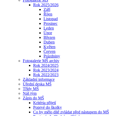
Fotogalerie MŠ
Rok 2025⁄2026
Září
Říjen
Listopad
Prosinec
Leden
Únor
Březen
Duben
Květen
Červen
Prázdniny
Fotogalerie MŠ archiv
Rok 2024⁄2025
Rok 2023⁄2024
Rok 2022⁄2023
Základní informace
Úřední deska MŠ
Třídy MŠ
Náš tým
Zápis do MŠ
Kritéria přijetí
Poprvé do školky
Co by mělo dítě zvládat před nástupem do MŠ