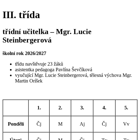
III. třída
třídní učitelka – Mgr. Lucie
Steinbergerová
školní rok 2026/2027
třídu navštěvuje 23 žáků
asistentka pedagoga Pavlína Ševčíková
vyučující Mgr. Lucie Steinbergerová, tělesná výchova Mgr.
Martin Oríšek
1.
2.
3.
4.
5.
Pondělí
Čj
M
Aj
Čj
Vv