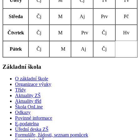
Úterý
Čj
M
Čj
Tv
Tv
Středa
Čj
M
Aj
Prv
Pč
Čtvrtek
Čj
M
Prv
Čj
Hv
Pátek
Čj
M
Aj
Čj
Základní škola
O základní škole
Organizace výuky
Třídy
Aktuality ZŠ
Aktuality tříd
Škola OnLine
Odkazy
Povinné informace
E-podatelna
Úřední deska ZŠ
Formuláře, žádosti, seznam pomůcek