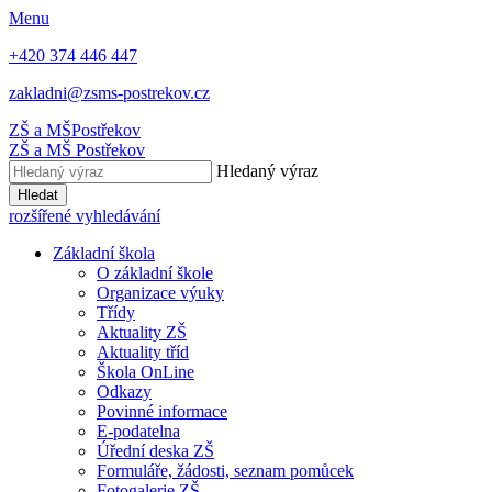
Menu
+420 374 446 447
zakladni@zsms-postrekov.cz
ZŠ a MŠ
Postřekov
ZŠ a MŠ
Postřekov
Hledaný výraz
Hledat
rozšířené vyhledávání
Základní škola
O základní škole
Organizace výuky
Třídy
Aktuality ZŠ
Aktuality tříd
Škola OnLine
Odkazy
Povinné informace
E-podatelna
Úřední deska ZŠ
Formuláře, žádosti, seznam pomůcek
Fotogalerie ZŠ