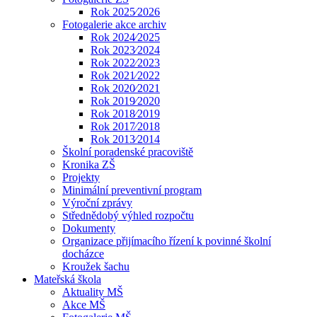
Rok 2025⁄2026
Fotogalerie akce archiv
Rok 2024⁄2025
Rok 2023⁄2024
Rok 2022⁄2023
Rok 2021⁄2022
Rok 2020⁄2021
Rok 2019⁄2020
Rok 2018⁄2019
Rok 2017⁄2018
Rok 2013⁄2014
Školní poradenské pracoviště
Kronika ZŠ
Projekty
Minimální preventivní program
Výroční zprávy
Střednědobý výhled rozpočtu
Dokumenty
Organizace přijímacího řízení k povinné školní
docházce
Kroužek šachu
Mateřská škola
Aktuality MŠ
Akce MŠ