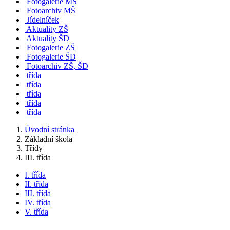
Fotogalerie MŠ
Fotoarchiv MŠ
Jídelníček
Aktuality ZŠ
Aktuality ŠD
Fotogalerie ZŠ
Fotogalerie ŠD
Fotoarchiv ZŠ, ŠD
třída
třída
třída
třída
třída
Úvodní stránka
Základní škola
Třídy
III. třída
I. třída
II. třída
III. třída
IV. třída
V. třída