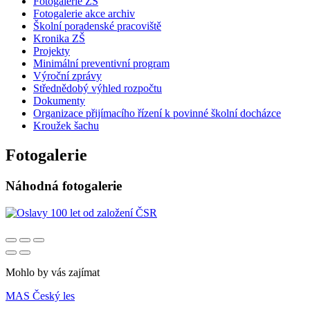
Fotogalerie ZŠ
Fotogalerie akce archiv
Školní poradenské pracoviště
Kronika ZŠ
Projekty
Minimální preventivní program
Výroční zprávy
Střednědobý výhled rozpočtu
Dokumenty
Organizace přijímacího řízení k povinné školní docházce
Kroužek šachu
Fotogalerie
Náhodná fotogalerie
Mohlo by vás zajímat
MAS Český les